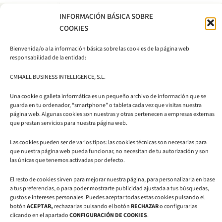
INFORMACIÓN BÁSICA SOBRE
COOKIES
Bienvenida/o a la información básica sobre las cookies de la página web
CMI4ALL
responsabilidad de la entidad:
BUSINESS
INTELLIGENCE
CMI4ALL BUSINESS INTELLIGENCE, S.L.
EDIFICIO CIEM
S.L.
Una cookie o galleta informática es un pequeño archivo de información que se
Avda. Autonomía, 7
comercial@cmi4all.com
guarda en tu ordenador, “smartphone” o tableta cada vez que visitas nuestra
50003 Zaragoza
página web. Algunas cookies son nuestras y otras pertenecen a empresas externas
876 71 87
que prestan servicios para nuestra página web.
81
L
I
Y
Las cookies pueden ser de varios tipos: las cookies técnicas son necesarias para
i
n
o
que nuestra página web pueda funcionar, no necesitan de tu autorización y son
n
s
u
las únicas que tenemos activadas por defecto.
k
t
t
e
a
u
El resto de cookies sirven para mejorar nuestra página, para personalizarla en base
d
g
b
a tus preferencias, o para poder mostrarte publicidad ajustada a tus búsquedas,
i
r
e
gustos e intereses personales. Puedes aceptar todas estas cookies pulsando el
n
a
botón
ACEPTAR,
rechazarlas pulsando el botón
RECHAZAR
o configurarlas
m
clicando en el apartado
CONFIGURACIÓN DE COOKIES
.