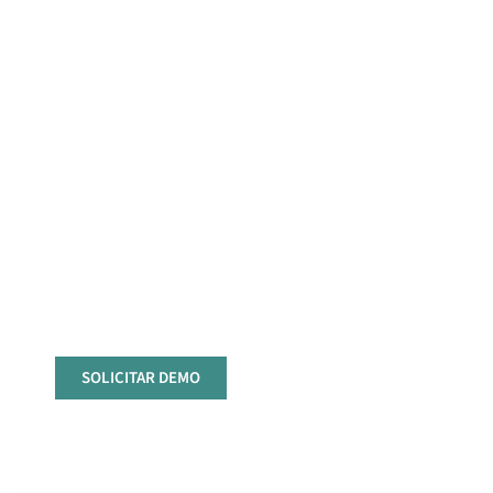
Un cuadro de mando,
sencillo, accesible, fiable y
económico
¡Pídenos una demostración
gratuita y sin compromiso!
SOLICITAR DEMO