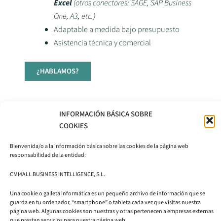
Excel
(o
tros conectores: SAGE, SAP Business
One, A3, etc.)
Adaptable a medida bajo presupuesto
Asistencia técnica y comercial
¿HABLAMOS?
INFORMACIÓN BÁSICA SOBRE
COOKIES
Bienvenida/o a la información básica sobre las cookies de la página web
responsabilidad de la entidad:
CMI4ALL
BUSINESS
CMI4ALL BUSINESS INTELLIGENCE, S.L.
INTELLIGENCE
EDIFICIO CIEM
S.L.
Una cookie o galleta informática es un pequeño archivo de información que se
Avda. Autonomía, 7
guarda en tu ordenador, “smartphone” o tableta cada vez que visitas nuestra
comercial@cmi4all.com
página web. Algunas cookies son nuestras y otras pertenecen a empresas externas
50003 Zaragoza
que prestan servicios para nuestra página web.