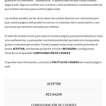
guarda en tu ordenador, “smartphone” o tableta cada vez que visitas nuestra
81
página web. Algunas cookies son nuestras y otras pertenecen a empresas externas
L
I
Y
que prestan servicios para nuestra página web.
i
n
o
n
s
u
Las cookies pueden ser de varios tipos: las cookies técnicas son necesarias para
k
t
t
que nuestra página web pueda funcionar, no necesitan de tu autorización y son
e
a
u
las únicas que tenemos activadas por defecto.
d
g
b
i
r
e
El resto de cookies sirven para mejorar nuestra página, para personalizarla en base
n
a
a tus preferencias, o para poder mostrarte publicidad ajustada a tus búsquedas,
m
gustos e intereses personales. Puedes aceptar todas estas cookies pulsando el
botón
ACEPTAR,
rechazarlas pulsando el botón
RECHAZAR
o configurarlas
clicando en el apartado
CONFIGURACIÓN DE COOKIES
.
Si quieres más información, consulta la
POLÍTICA DE COOKIES
de nuestra página
web.
Aviso legal
|
Política de privacidad
|
Política de cookies
© 2025 CMI4ALL | Todos los derechos reservados | Diseño y
ACEPTAR
desarrollo web por
Hunteet Creativos
RECHAZAR
CONFIGURACIÓN DE COOKIES