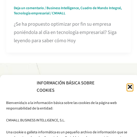
Deja un comentario
/
Business Intelligence
,
Cuadro de Mando Integral
,
Tecnología empresarial
/
CMI4ALL
¿Se ha propuesto optimizar por fin su empresa
poniéndola al día en tecnología empresarial? Siga
leyendo para saber cómo Hoy
INFORMACIÓN BÁSICA SOBRE
COOKIES
CMI4ALL
BUSINESS
Bienvenida/o a la información básica sobre las cookies de la página web
INTELLIGENCE
responsabilidad de la entidad:
EDIFICIO CIEM
S.L.
CMI4ALL BUSINESS INTELLIGENCE, S.L.
Avda. Autonomía, 7
comercial@cmi4all.com
50003 Zaragoza
Una cookie o galleta informática es un pequeño archivo de información que se
876 71 87