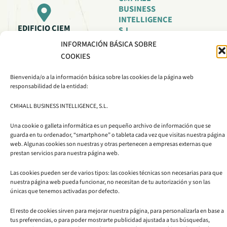
BUSINESS
INTELLIGENCE
EDIFICIO CIEM
S.L.
Avda. Autonomía, 7
INFORMACIÓN BÁSICA SOBRE
comercial@cmi4all.com
50003 Zaragoza
COOKIES
876 71 87
81
Bienvenida/o a la información básica sobre las cookies de la página web
L
I
Y
responsabilidad de la entidad:
i
n
o
n
s
u
CMI4ALL BUSINESS INTELLIGENCE, S.L.
k
t
t
e
a
u
Una cookie o galleta informática es un pequeño archivo de información que se
d
g
b
guarda en tu ordenador, “smartphone” o tableta cada vez que visitas nuestra página
i
r
e
web. Algunas cookies son nuestras y otras pertenecen a empresas externas que
n
a
prestan servicios para nuestra página web.
m
Las cookies pueden ser de varios tipos: las cookies técnicas son necesarias para que
nuestra página web pueda funcionar, no necesitan de tu autorización y son las
únicas que tenemos activadas por defecto.
El resto de cookies sirven para mejorar nuestra página, para personalizarla en base a
Aviso legal
|
Política de privacidad
|
Política de cookies
tus preferencias, o para poder mostrarte publicidad ajustada a tus búsquedas,