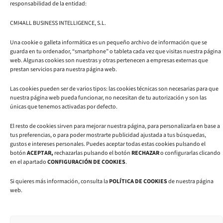
responsabilidad de la entidad:
876 71 87
81
CMI4ALL BUSINESS INTELLIGENCE, S.L.
L
I
Y
i
n
o
Una cookie o galleta informática es un pequeño archivo de información que se
n
s
u
guarda en tu ordenador, “smartphone” o tableta cada vez que visitas nuestra página
k
t
t
web. Algunas cookies son nuestras y otras pertenecen a empresas externas que
e
a
u
prestan servicios para nuestra página web.
d
g
b
i
r
e
n
a
Las cookies pueden ser de varios tipos: las cookies técnicas son necesarias para que
m
nuestra página web pueda funcionar, no necesitan de tu autorización y son las
únicas que tenemos activadas por defecto.
El resto de cookies sirven para mejorar nuestra página, para personalizarla en base a
tus preferencias, o para poder mostrarte publicidad ajustada a tus búsquedas,
gustos e intereses personales. Puedes aceptar todas estas cookies pulsando el
botón
ACEPTAR,
rechazarlas pulsando el botón
RECHAZAR
o configurarlas clicando
Aviso legal
|
Política de privacidad
|
Política de cookies
en el apartado
CONFIGURACIÓN DE COOKIES
.
© 2025 CMI4ALL | Todos los derechos reservados | Diseño y
Si quieres más información, consulta la
POLÍTICA DE COOKIES
de nuestra página
web.
desarrollo web por
Hunteet Creativos