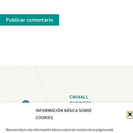
CMI4ALL
BUSINESS
INTELLIGENCE
INFORMACIÓN BÁSICA SOBRE
EDIFICIO CIEM
S.L.
COOKIES
Avda. Autonomía, 7
comercial@cmi4all.com
50003 Zaragoza
Bienvenida/o a la información básica sobre las cookies de la página web